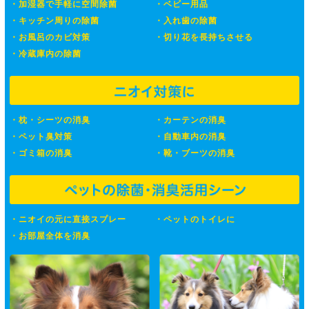
加湿器で手軽に空間除菌
ベビー用品
キッチン周りの除菌
入れ歯の除菌
お風呂のカビ対策
切り花を長持ちさせる
冷蔵庫内の除菌
枕・シーツの消臭
カーテンの消臭
ペット臭対策
自動車内の消臭
ゴミ箱の消臭
靴・ブーツの消臭
ニオイの元に直接スプレー
ペットのトイレに
お部屋全体を消臭