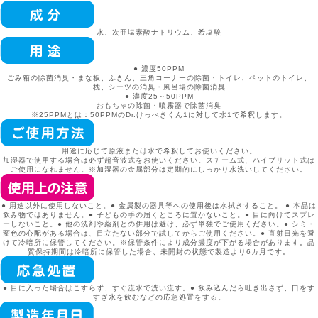
水、次亜塩素酸ナトリウム、希塩酸
●
濃度50PPM
ごみ箱の除菌消臭・まな板、ふきん、三角コーナーの除菌・トイレ、ペットのトイレ、
枕、シーツの消臭・風呂場の除菌消臭
●
濃度25～50PPM
おもちゃの除菌・噴霧器で除菌消臭
※25PPMとは：50PPMのDr.けっぺきくん1に対して水1で希釈します。
用途に応じて原液または水で希釈してお使いください。
加湿器で使用する場合は必ず超音波式をお使いください。スチーム式、ハイブリット式は
ご使用になれません。※加湿器の金属部分は定期的にしっかり水洗いしてください。
● 用途以外に使用しないこと。● 金属製の器具等への使用後は水拭きすること。 ● 本品は
飲み物ではありません。● 子どもの手の届くところに置かないこと。● 目に向けてスプレ
ーしないこと。● 他の洗剤や薬剤との併用は避け、必ず単独でご使用ください。● シミ・
変色の心配がある場合は、目立たない部分で試してからご使用ください。● 直射日光を避
けて冷暗所に保管してください。※保管条件により成分濃度が下がる場合があります。品
質保持期間は冷暗所に保管した場合、未開封の状態で製造より6カ月です。
●
目に入った場合はこすらず、すぐ流水で洗い流す。
●
飲み込んだら吐き出さず、口をす
すぎ水を飲むなどの応急処置をする。